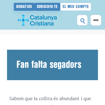
DONATIUS
SUBSCRIU-TE
EL MEU COMPTE
Vés
al
contingut
Fan falta segadors
Sabem que la collita és abundant i que