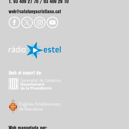
T. 93 409 27 70 / 93 409 28 10
web@catalunyacristiana.cat
Amb el suport de:
Web maquetada per: