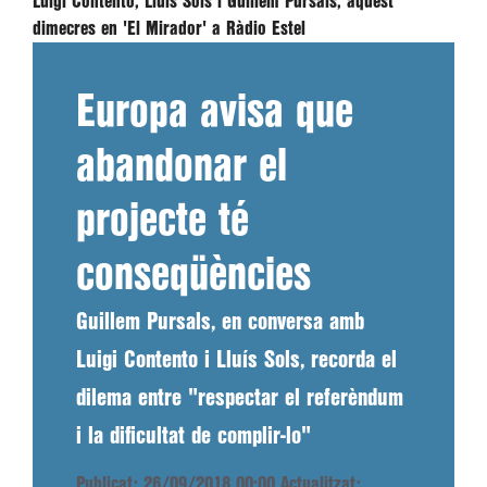
Luigi Contento, Lluís Sols i Guillem Pursals, aquest
dimecres en 'El Mirador' a Ràdio Estel
Europa avisa que
abandonar el
projecte té
conseqüències
Guillem Pursals, en conversa amb
Luigi Contento i Lluís Sols, recorda el
dilema entre "respectar el referèndum
i la dificultat de complir-lo"
Publicat: 26/09/2018 00:00
Actualitzat: