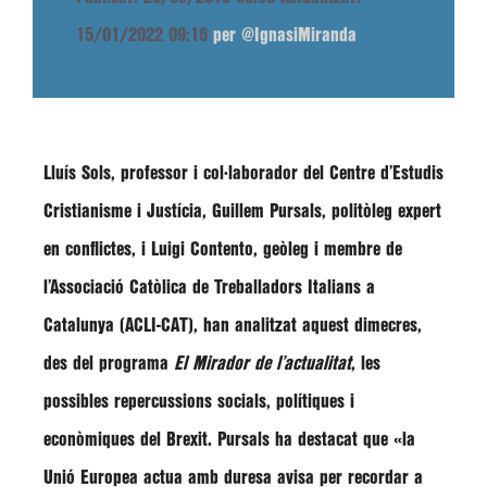
15/01/2022 09:16
per @IgnasiMiranda
Lluís Sols
, professor i col·laborador del Centre d’Estudis
Cristianisme i Justícia,
Guillem Pursals
, politòleg expert
en conflictes, i
Luigi Contento
, geòleg i membre de
l’Associació Catòlica de Treballadors Italians a
Catalunya (ACLI-CAT), han analitzat aquest dimecres,
des del programa
El Mirador de l’actualitat
, les
possibles repercussions socials, polítiques i
econòmiques del Brexit. Pursals ha destacat que
«la
Unió Europea actua amb duresa avisa per recordar a