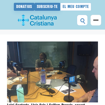
DONATIUS
SUBSCRIU-TE
EL MEU COMPTE
Vés
al
contingut