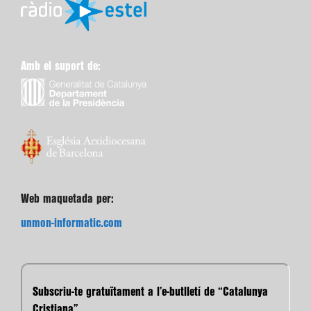
Amb el suport de:
Web maquetada per:
unmon-informatic.com
Subscriu-te gratuïtament a l’e-butlletí de “Catalunya
Cristiana”.