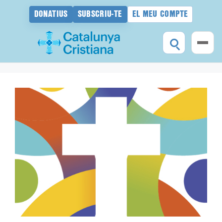
DONATIUS
SUBSCRIU-TE
EL MEU COMPTE
Vés
al
contingut