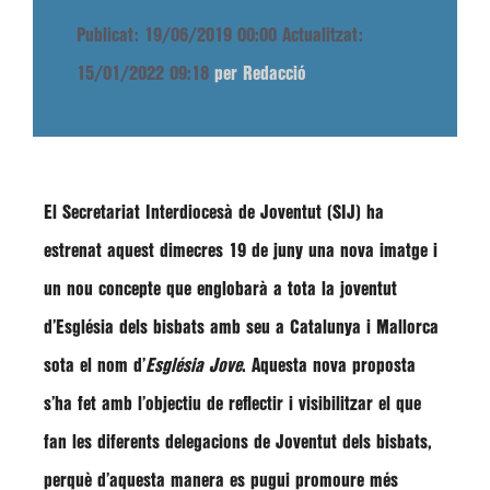
Publicat: 19/06/2019 00:00
Actualitzat:
15/01/2022 09:18
per Redacció
El
Secretariat Interdiocesà de Joventut (SIJ)
ha
estrenat aquest dimecres 19 de juny una
nova imatge i
un nou concepte
que englobarà a tota la joventut
d’Església dels bisbats amb seu a Catalunya i Mallorca
sota el nom d’
Església Jove
. Aquesta nova proposta
s’ha fet amb l’objectiu de
reflectir i visibilitzar el que
fan les diferents delegacions de Joventut dels bisbats
,
perquè d’aquesta manera es pugui promoure més