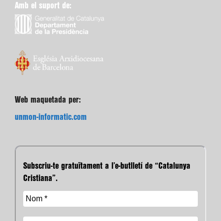
Amb el suport de:
Web maquetada per:
unmon-informatic.com
Subscriu-te gratuïtament a l’e-butlletí de “Catalunya
Cristiana”.