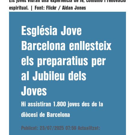
Els joves viuran una experiència de fe, comunió i renovació
espiritual. |
Font:
Flickr / Aidan Jones
Església Jove
Barcelona enllesteix
els preparatius per
al Jubileu dels
Joves
Hi assistiran 1.800 joves des de la
diòcesi de Barcelona
Publicat: 23/07/2025 07:59
Actualitzat: