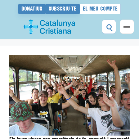
DONATIUS
SUBSCRIU-TE
EL MEU COMPTE
Vés
al
contingut