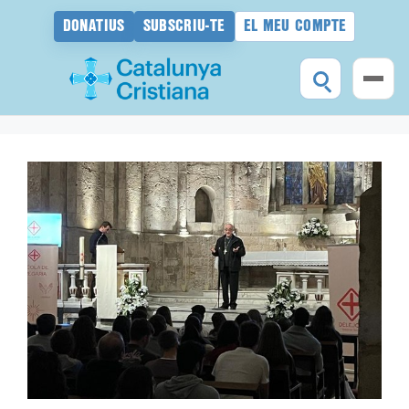
DONATIUS
SUBSCRIU-TE
EL MEU COMPTE
Vés
al
contingut