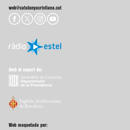
web@catalunyacristiana.cat
Amb el suport de:
Web maquetada per: