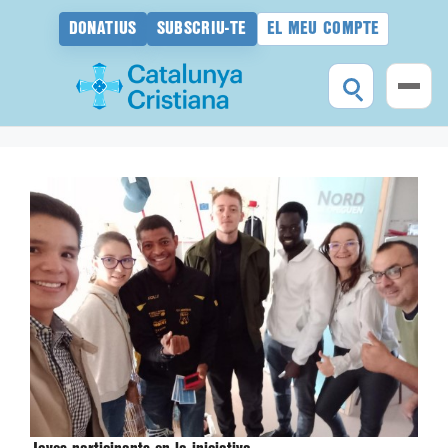
DONATIUS
SUBSCRIU-TE
EL MEU COMPTE
Vés
al
contingut