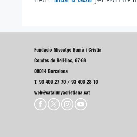
Heu d'
per escriure 
iniciar la sessió
Fundació Missatge Humà i Cristià
Comtes de Bell-lloc, 67-69
08014 Barcelona
T. 93 409 27 70 / 93 409 28 10
web@catalunyacristiana.cat