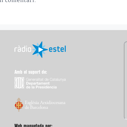
un comentari.
Amb el suport de:
Web maquetada per: