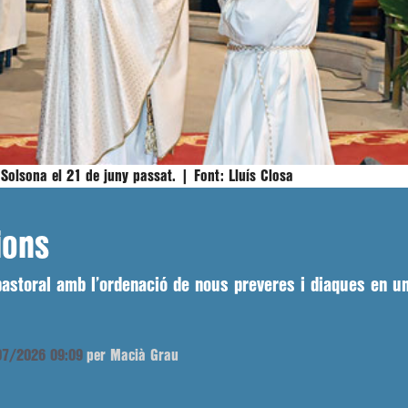
 Solsona el 21 de juny passat. |
Font:
Lluís Closa
ions
 pastoral amb l’ordenació de nous preveres i diaques en un
/07/2026 09:09
per Macià Grau