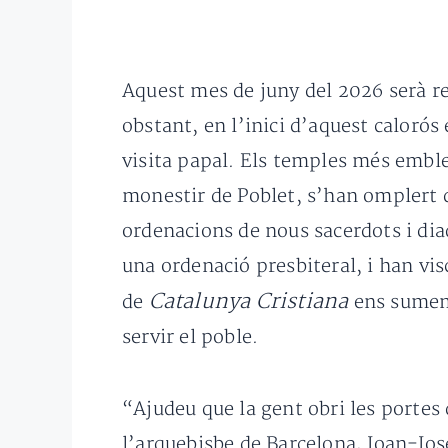
Aquest mes de juny del 2026 serà rec
obstant, en l’inici d’aquest calorós 
visita papal. Els temples més emblem
monestir de Poblet, s’han omplert d
ordenacions de nous sacerdots i dia
una ordenació presbiteral, i han vis
Catalunya Cristiana
de
ens sumem 
servir el poble.
“Ajudeu que la gent obri les portes 
l’arquebisbe de Barcelona, Joan-Jo