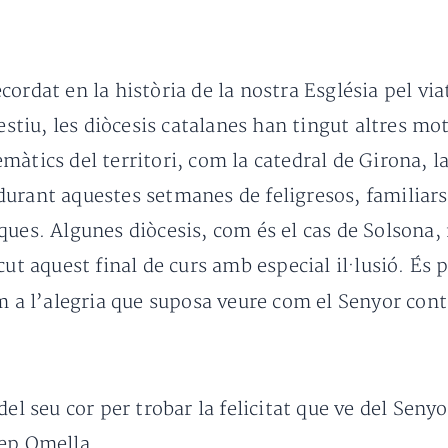
ordat en la història de la nostra Església pel vi
estiu, les diòcesis catalanes han tingut altres mot
àtics del territori, com la catedral de Girona, la 
urant aquestes setmanes de feligresos, familiars 
ques. Algunes diòcesis, com és el cas de Solsona,
cut aquest final de curs amb especial il·lusió. És
a l’alegria que suposa veure com el Senyor cont
del seu cor per trobar la felicitat que ve del Seny
sep Omella.