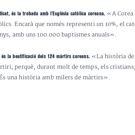
«A Corea e
licat, és la trobada amb l’Església catòlica coreana.
òlics. Encarà que només representi un 10%, el cat
anys, amb uns 100.000 baptismes anuals».
«La història de 
e és la beatificació dels 124 màrtirs coreans.
iri, perquè, durant molt de temps, els cristians, 
 És una història amb milers de màrtirs».