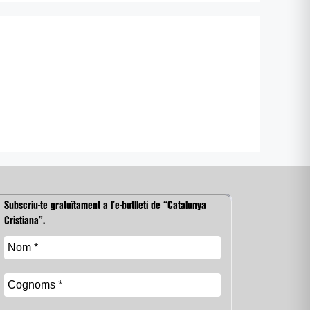
Subscriu-te gratuïtament a l’e-butlletí de “Catalunya
Cristiana”.