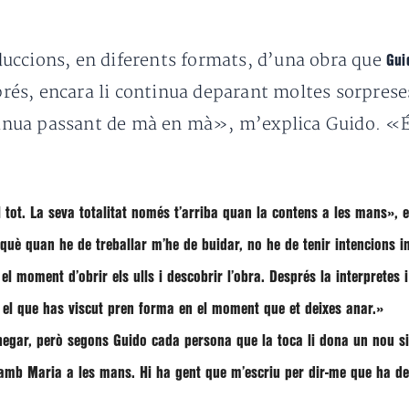
uccions, en diferents formats, d’una obra que
Gui
esprés, encara li continua deparant moltes sorpres
ntinua passant de mà en mà», m’explica Guido. «És 
 tot. La seva totalitat només t’arriba quan la contens a les mans», 
uè quan he de treballar m’he de buidar, no he de tenir intencions in
 moment d’obrir els ulls i descobrir l’obra. Després la interpretes i
t el que has viscut pren forma en el moment que et deixes anar.»
 negar, però segons Guido cada persona que la toca li dona un nou sig
 amb Maria a les mans. Hi ha gent que m’escriu per dir-me que ha 