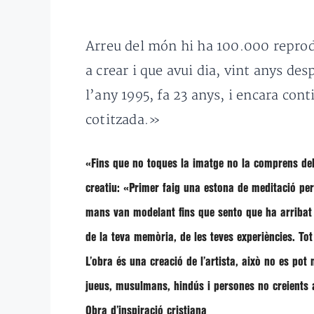
Arreu del món hi ha 100.000 reprod
a crear i que avui dia, vint anys d
l’any 1995, fa 23 anys, i encara co
cotitzada.»
«Fins que no toques la imatge no la comprens del
creatiu: «Primer faig una estona de meditació perq
mans van modelant fins que sento que ha arribat el
de la teva memòria, de les teves experiències. To
L’obra és una creació de l’artista, això no es pot
jueus, musulmans, hindús i persones no creients
Obra d’inspiració cristiana