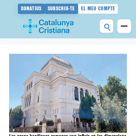
DONATIUS
SUBSCRIU-TE
EL MEU COMPTE
Vés
al
contingut