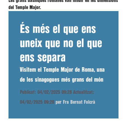
Les grans basíliques romanes van influir en les dimensions
del Temple Major.
És més el que ens
uneix que no el que
ens separa
Visitem el Temple Major de Roma, una
de les sinagogues més grans del món
Publicat: 04/02/2025 09:28
Actualitzat:
04/02/2025 09:28
per Fra Bernat Folcrà