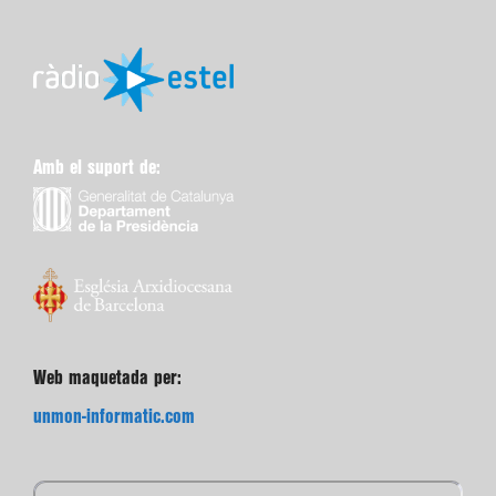
Amb el suport de:
Web maquetada per:
unmon-informatic.com