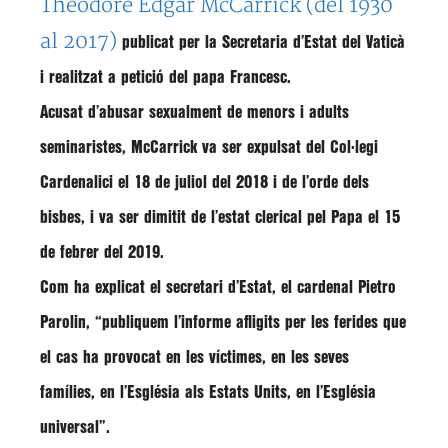
Theodore Edgar McCarrick (del 1930
al 2017)
publicat per la Secretaria d’Estat del Vaticà
i realitzat a
petició
del papa
Francesc
.
Acusat d’abusar sexualment de menors i adults
seminaristes
,
McCarrick
va ser
expulsat
del
Col·legi
Cardenalici
el 18 de juliol del 2018 i de l’o
rde dels
bisbes
, i va ser
dimitit
de l’
estat clerical
pel Papa el 15
de febrer del 2019.
Com ha explicat el secretari d’Estat, el cardenal
Pietro
Parolin
, “publiquem l’informe
afligits
per les
ferides
que
el cas ha provocat en les
víctimes
, en les seves
famílies, en l’Església als Estats Units, en l’Església
universal”.