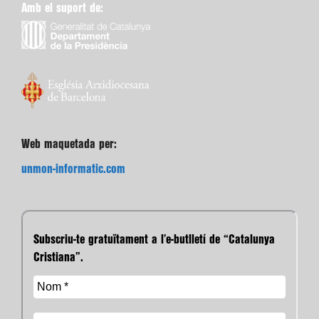
Amb el suport de:
Web maquetada per:
unmon-informatic.com
Subscriu-te gratuïtament a l’e-butlletí de “Catalunya
Cristiana”.