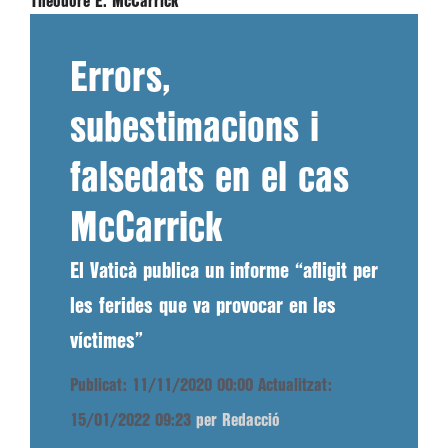
Theodore E. McCarrick
Errors,
subestimacions i
falsedats en el cas
McCarrick
El Vaticà publica un informe “afligit per
les ferides que va provocar en les
víctimes”
Publicat: 11/11/2020 00:00
Actualitzat:
15/01/2022 09:23
per Redacció