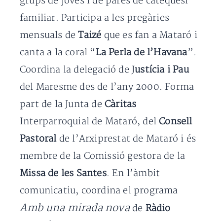
grups de joves i de pares de catequesi
familiar. Participa a les pregàries
mensuals de
Taizé
que es fan a Mataró i
canta a la coral “
La Perla de l’Havana
”.
Coordina la delegació de J
ustícia i Pau
del Maresme des de l’any 2000. Forma
part de la Junta de
Càritas
Interparroquial de Mataró, del
Consell
Pastoral
de l’Arxiprestat de Mataró i és
membre de la Comissió gestora de la
Missa de les Santes
. En l’àmbit
comunicatiu, coordina el programa
Amb una mirada nova
de
Ràdio