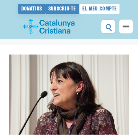
DONATIUS
SUBSCRIU-TE
EL MEU COMPTE
Vés
al
contingut