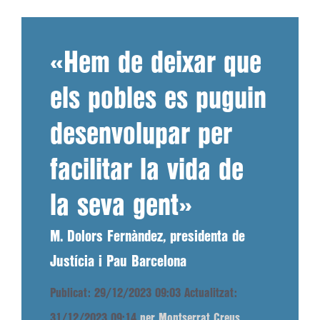
«Hem de deixar que
els pobles es puguin
desenvolupar per
facilitar la vida de
la seva gent»
M. Dolors Fernàndez, presidenta de
Justícia i Pau Barcelona
Publicat: 29/12/2023 09:03
Actualitzat:
31/12/2023 09:14
per Montserrat Creus