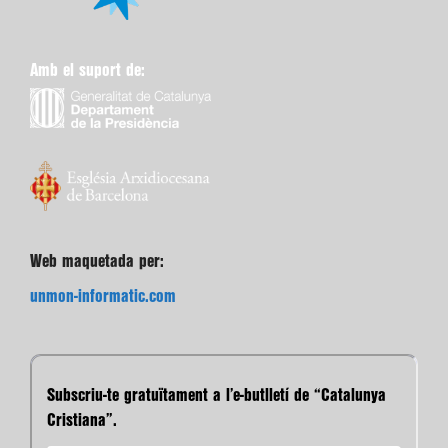
Amb el suport de:
Web maquetada per:
unmon-informatic.com
Subscriu-te gratuïtament a l’e-butlletí de “Catalunya
Cristiana”.