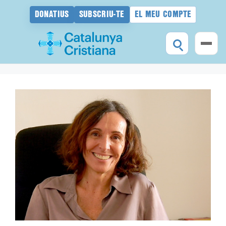
DONATIUS
SUBSCRIU-TE
EL MEU COMPTE
Vés
al
contingut