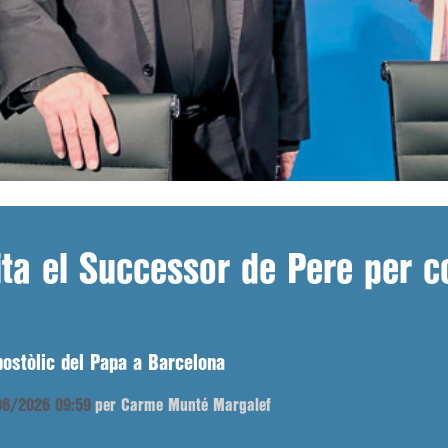
ita el Successor de Pere per c
postòlic del Papa a Barcelona
/06/2026 09:59
per Carme Munté Margalef