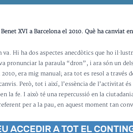
e Benet XVI a Barcelona el 2010. Què ha canviat e
 va. Hi ha dos aspectes anecdòtics que ho il·lust
 va pronunciar la paraula “dron”, i ara són un dels
el 2010, era mig manual; ara tot es resol a través 
vis. Però, tot i així, l’essència de l’activitat és
 en la fe. I això té una repercussió en la ciutadan
n referent per a la pau, en aquest moment tan conv