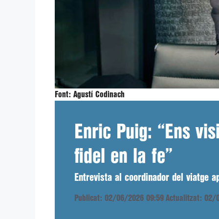
Font:
Agustí Codinach
Enric Puig: “Ens vis
fidel en la fe”
Entrevista al coordinador del viatge a
Publicat: 02/06/2026 09:59
Actualitzat: 02