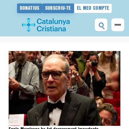
DONATIUS
SUBSCRIU-TE
EL MEU COMPTE
Vés
al
contingut