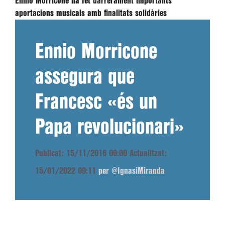
Ennio Morricone ha fet darrerament importants
aportacions musicals amb finalitats solidàries
Ennio Morricone
assegura que
Francesc «és un
Papa revolucionari»
Publicat: 15/11/2016 00:00
Actualitzat:
15/01/2022 09:11
per @IgnasiMiranda