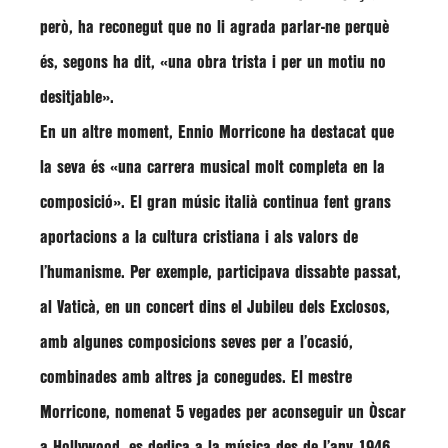
però, ha reconegut que no li agrada parlar-ne perquè
és, segons ha dit,
«una obra trista i per un motiu no
desitjable»
.
En un altre moment,
Ennio Morricone
ha destacat que
la seva és
«una carrera musical molt completa en la
composició»
. El gran músic italià continua fent grans
aportacions a la cultura cristiana i als valors de
l’humanisme. Per exemple, participava dissabte passat,
al Vaticà, en un concert dins el Jubileu dels Exclosos,
amb algunes composicions seves per a l’ocasió,
combinades amb altres ja conegudes. El mestre
Morricone
, nomenat 5 vegades per aconseguir un Òscar
a Hollywood, es dedica a la música des de l’any 1946.