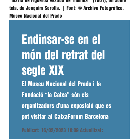
“María de Figueroa vestida de 'menina'” (1901), oli sobre
tela, de Joaquim Sorolla. |
Font:
© Archivo Fotográfico.
Museo Nacional del Prado
Endinsar-se en el
món del retrat del
segle XIX
El Museu Nacional del Prado i la
Fundació “la Caixa” són els
organitzadors d’una exposició que es
pot visitar al CaixaForum Barcelona
Publicat: 16/02/2023 10:09
Actualitzat: