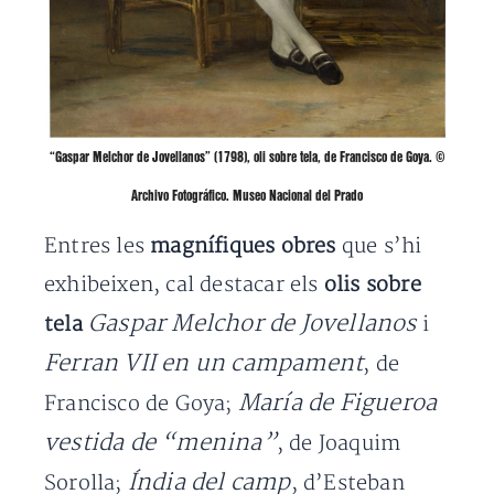
“Gaspar Melchor de Jovellanos” (1798), oli sobre tela, de Francisco de Goya. ©
Archivo Fotográfico. Museo Nacional del Prado
Entres les
magnífiques obres
que s’hi
exhibeixen, cal destacar els
olis sobre
Gaspar Melchor de Jovellanos
tela
i
Ferran VII en un campament
, de
María de Figueroa
Francisco de Goya;
vestida de “menina”
, de Joaquim
Índia del camp
Sorolla;
, d’Esteban