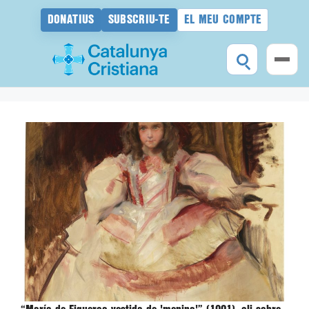
DONATIUS
SUBSCRIU-TE
EL MEU COMPTE
Vés
al
contingut