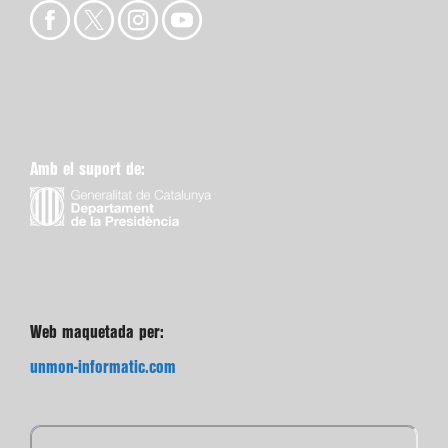
Amb el suport de:
Web maquetada per:
unmon-informatic.com