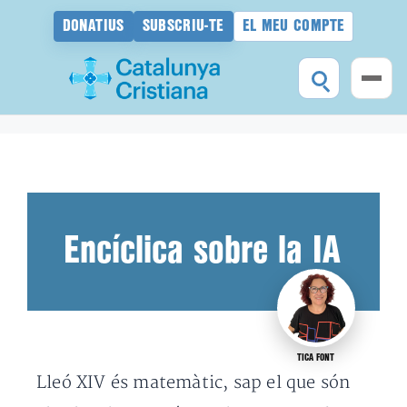
DONATIUS
SUBSCRIU-TE
EL MEU COMPTE
Vés
al
contingut
Encíclica sobre la IA
TICA FONT
Lleó XIV és matemàtic, sap el que són