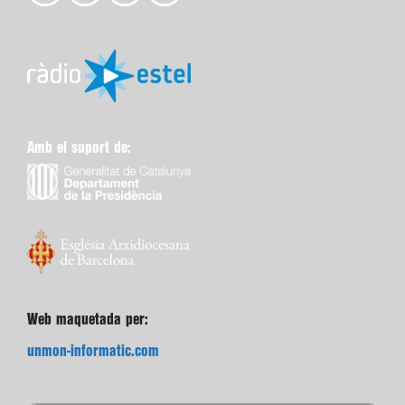
Amb el suport de:
Web maquetada per:
unmon-informatic.com