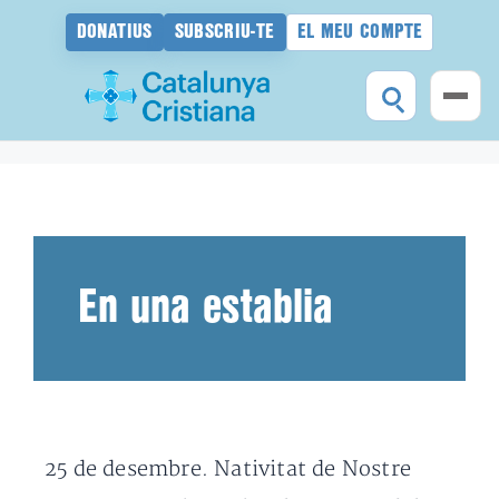
DONATIUS
SUBSCRIU-TE
EL MEU COMPTE
Vés
al
contingut
En una establia
25 de desembre. Nativitat de Nostre