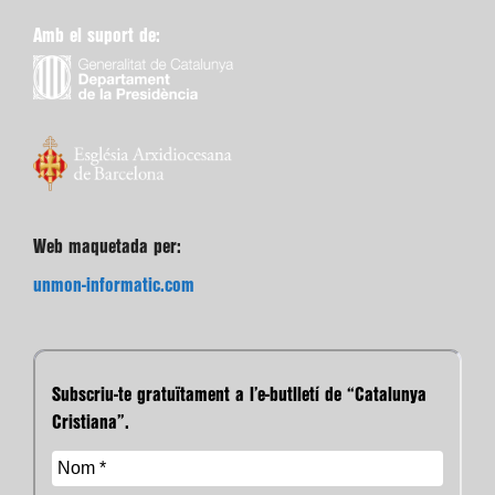
Amb el suport de:
Web maquetada per:
unmon-informatic.com
Subscriu-te gratuïtament a l’e-butlletí de “Catalunya
Cristiana”.