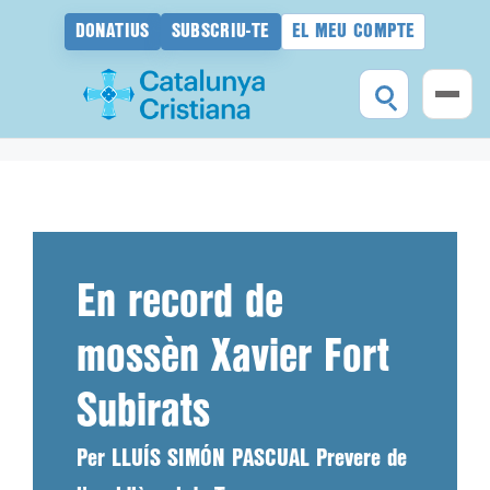
DONATIUS
SUBSCRIU-TE
EL MEU COMPTE
Vés
al
contingut
En record de
mossèn Xavier Fort
Subirats
Per LLUÍS SIMÓN PASCUAL Prevere de