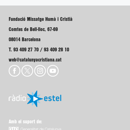
Fundació Missatge Humà i Cristià
Comtes de Bell-lloc, 67-69
08014 Barcelona
T. 93 409 27 70 / 93 409 28 10
web@catalunyacristiana.cat
Amb el suport de: