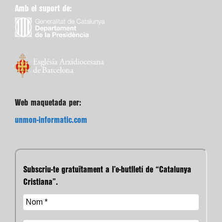
Amb el suport de:
Web maquetada per:
unmon-informatic.com
Subscriu-te gratuïtament a l’e-butlletí de “Catalunya
Cristiana”.