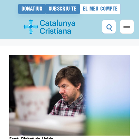
DONATIUS
SUBSCRIU-TE
EL MEU COMPTE
Vés
al
contingut