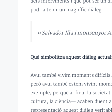
dels intervinents i que pot ser un 
podria tenir un magnífic diàleg.
«Salvador Illa i monsenyor Ar
Què simbolitza aquest diàleg actua
Avui també vivim moments difícils. 
però avui també estem vivint momen
exemple, perquè al final la societat 
cultura, la ciència— acaben duent 
representació aquest diàleg veritab