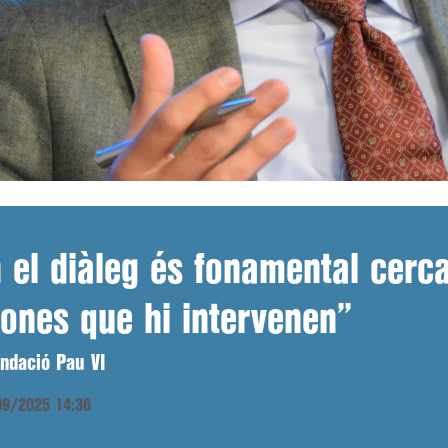
el diàleg és fonamental cercar
ones que hi intervenen”
undació Pau VI
/09/2025 14:36