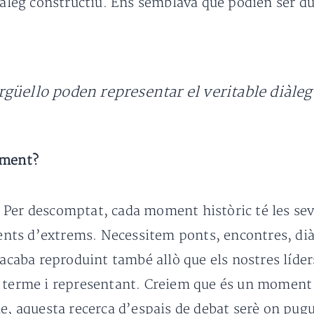
diàleg constructiu. Ens semblava que podien ser d
güello poden representar el veritable diàle
lment?
Per descomptat, cada moment històric té les seves
ts d’extrems. Necessitem ponts, encontres, diàl
acaba reproduint també allò que els nostres líders 
a terme i representant. Creiem que és un moment 
le, aquesta recerca d’espais de debat serè on pug