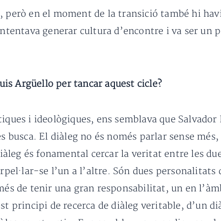
, però en el moment de la transició també hi havi
intentava generar cultura d’encontre i va ser un 
Luis Argüello per tancar aquest cicle?
tiques i ideològiques, ens semblava que Salvador
es busca. El diàleg no és només parlar sense més,
 diàleg és fonamental cercar la veritat entre les d
erpel·lar-se l’un a l’altre. Són dues personalitats
més de tenir una gran responsabilitat, un en l’àmbi
st principi de recerca de diàleg veritable, d’un di