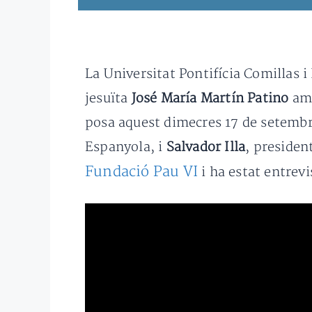
La Universitat Pontifícia Comillas 
jesuïta
José María Martín Patino
amb
posa aquest dimecres 17 de setembr
Espanyola, i
Salvador Illa
, presiden
Fundació Pau VI
i ha estat entrev