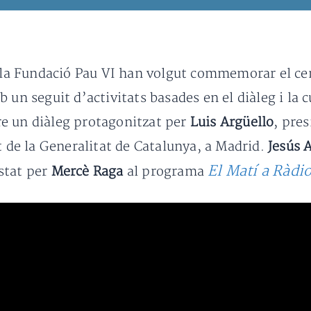
i la Fundació Pau VI han volgut commemorar el ce
 un seguit d’activitats basades en el diàleg i la c
e un diàleg protagonitzat per
Luis Argüello
, pre
t de la Generalitat de Catalunya, a Madrid.
Jesús 
El Matí a Ràdio
istat per
Mercè Raga
al programa