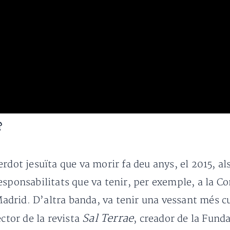
?
rdot jesuïta que va morir fa deu anys, el 2015, als
esponsabilitats que va tenir, per exemple, a la C
 Madrid. D’altra banda, va tenir una vessant més cu
Sal Terrae
ector de la revista
, creador de la Fund