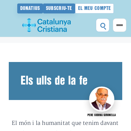
DONATIUS
SUBSCRIU-TE
EL MEU COMPTE
Vés
al
contingut
Els ulls de la fe
PERE CODINA GIRONELLA
El món i la humanitat que tenim davant