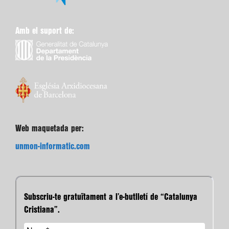
Amb el suport de:
Web maquetada per:
unmon-informatic.com
Subscriu-te gratuïtament a l’e-butlletí de “Catalunya
Cristiana”.