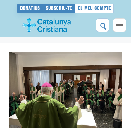
DONATIUS
SUBSCRIU-TE
EL MEU COMPTE
Vés
al
contingut