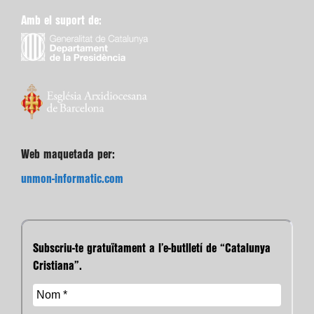
Amb el suport de:
Web maquetada per:
unmon-informatic.com
Subscriu-te gratuïtament a l’e-butlletí de “Catalunya
Cristiana”.