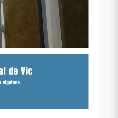
al de Vic
u vigatana