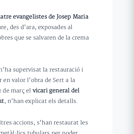
uatre evangelistes de Josep Maria
re, des d’ara, exposades al
bres que se salvaren de la crema
 n’ha supervisat la restauració i
 en valor l’obra de Sert a la
2 de març el
vicari general del
nt
, n’han explicat els detalls.
ltres accions, s’han restaurat les
 metàl·lics tubulars per poder