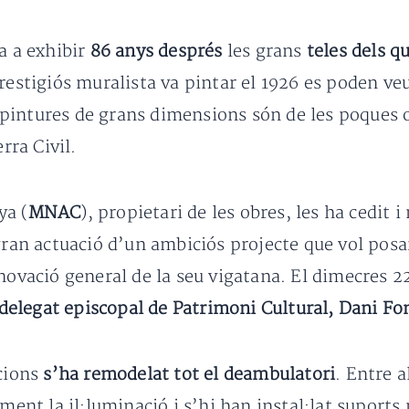
a a exhibir
86 anys després
les grans
teles dels q
restigiós muralista va pintar el 1926 es poden veu
 pintures de grans dimensions són de les poques o
rra Civil.
ya (
MNAC
), propietari de les obres, les ha cedit i
gran actuació d’un ambiciós projecte que vol posar
enovació general de la seu vigatana. El dimecres 2
delegat episcopal de Patrimoni Cultural, Dani Fo
icions
s’ha remodelat tot el deambulatori
. Entre a
lment la il·luminació i s’hi han instal·lat suports