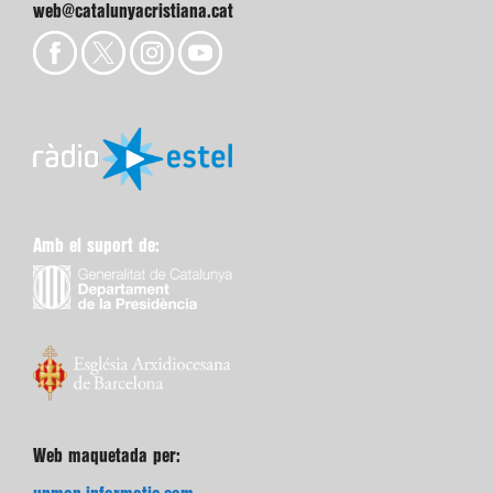
web@catalunyacristiana.cat
Amb el suport de:
Web maquetada per: