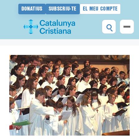
DONATIUS
SUBSCRIU-TE
EL MEU COMPTE
Vés
al
contingut