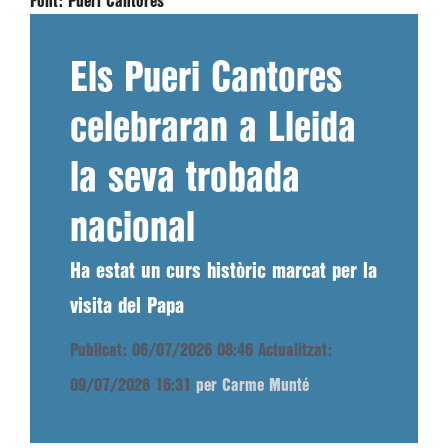
Font:
Pueri Cantores
Els Pueri Cantores
celebraran a Lleida
la seva trobada
nacional
Ha estat un curs històric marcat per la
visita del Papa
Publicat: 06/07/2026 08:46
Actualitzat:
09/07/2026 16:31
per Carme Munté