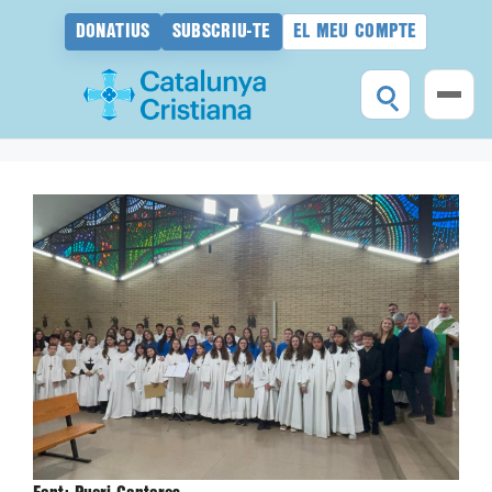
DONATIUS
SUBSCRIU-TE
EL MEU COMPTE
Vés
al
contingut