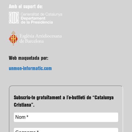
Amb el suport de:
Web maquetada per:
unmon-informatic.com
Subscriu-te gratuïtament a l’e-butlletí de “Catalunya
Cristiana”.