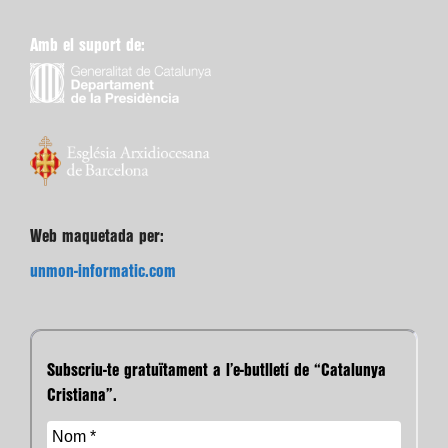
Amb el suport de:
Web maquetada per:
unmon-informatic.com
Subscriu-te gratuïtament a l’e-butlletí de “Catalunya
Cristiana”.