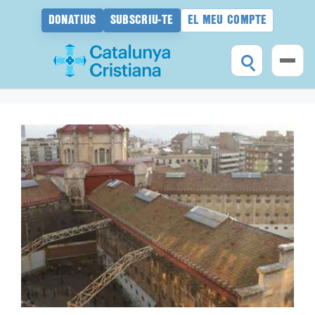
DONATIUS
SUBSCRIU-TE
EL MEU COMPTE
Vés
al
contingut