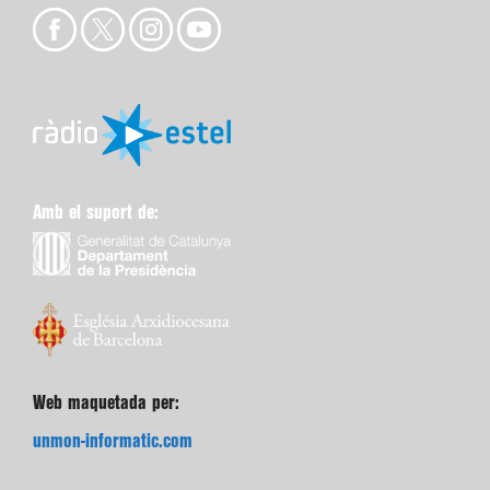
Amb el suport de:
Web maquetada per:
unmon-informatic.com