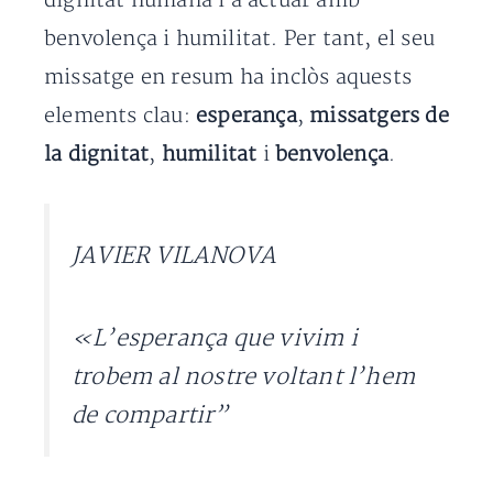
dignitat humana i a actuar amb
benvolença i humilitat. Per tant, el seu
missatge en resum ha inclòs aquests
elements clau:
esperança
,
missatgers de
la dignitat
,
humilitat
i
benvolença
.
JAVIER VILANOVA
«L’esperança que vivim i
trobem al nostre voltant l’hem
de compartir”