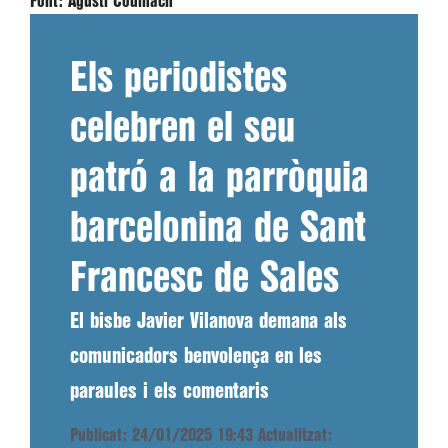
Font:
Agustí Codinach
Els periodistes
celebren el seu
patró a la parròquia
barcelonina de Sant
Francesc de Sales
El bisbe Javier Vilanova demana als
comunicadors benvolença en les
paraules i els comentaris
Publicat: 24/01/2025 19:43
Actualitzat: