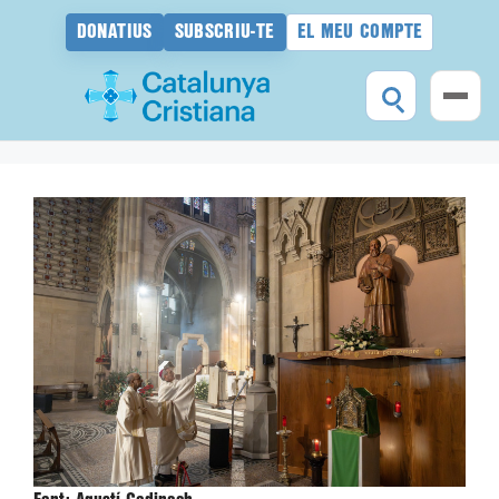
DONATIUS
SUBSCRIU-TE
EL MEU COMPTE
Vés
al
contingut