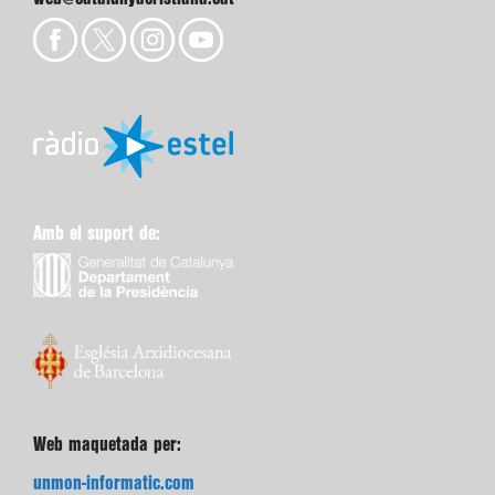
Amb el suport de:
Web maquetada per:
unmon-informatic.com