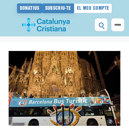
DONATIUS
SUBSCRIU-TE
EL MEU COMPTE
Vés
al
contingut