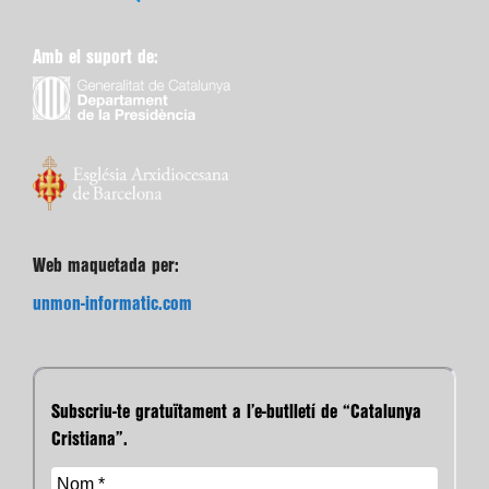
Amb el suport de:
Web maquetada per:
unmon-informatic.com
Subscriu-te gratuïtament a l’e-butlletí de “Catalunya
Cristiana”.