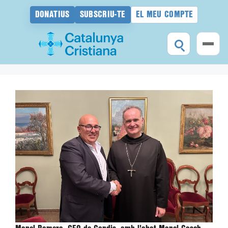
DONATIUS
SUBSCRIU-TE
EL MEU COMPTE
Vés
al
contingut