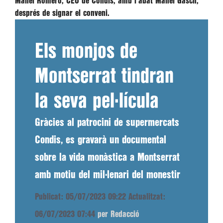
Manel Romero, CEO de Condis, amb l'abat Manel Gasch,
després de signar el conveni.
Els monjos de
Montserrat tindran
la seva pel·lícula
Gràcies al patrocini de supermercats
Condis, es gravarà un documental
sobre la vida monàstica a Montserrat
amb motiu del mil·lenari del monestir
Publicat: 05/07/2023 09:22
Actualitzat:
06/07/2023 07:44
per Redacció