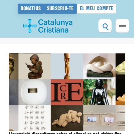
DONATIUS
SUBSCRIU-TE
EL MEU COMPTE
Vés
al
contingut