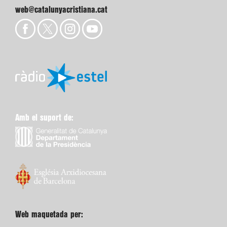
web@catalunyacristiana.cat
Amb el suport de:
Web maquetada per: