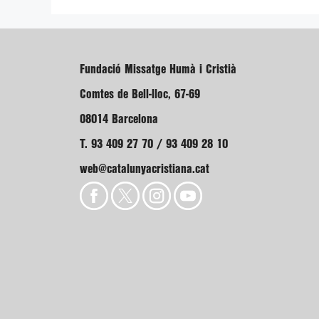
Fundació Missatge Humà i Cristià
Comtes de Bell-lloc, 67-69
08014 Barcelona
T. 93 409 27 70 / 93 409 28 10
web@catalunyacristiana.cat