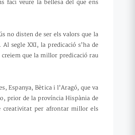
ns faci
veure la bellesa del que ens
sús no disten de
ser els valors que la
. Al segle
XXI, la predicació s’ha de
s
creiem que la millor predicació rau
es,
Espanya, Bètica i l’Aragó,
que va
o, prior de la província
Hispània de
e creativitat
per afrontar millor els