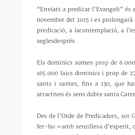
“Enviats a predicar l’Evangeli” és 
novembre del 2015
i es prolongarà 
predicació, a lacontemplació, a l’
seglesdesprés.
Els dominics sumen
prop de
6.000
165.000 laics
dominics i prop de 
sants i
santes, fins a 130, que h
atractives és sens dubte santa Cate
Des de l’Orde de Predicadors,
sor 
fer-ho «amb senzillesa
d’esperit,