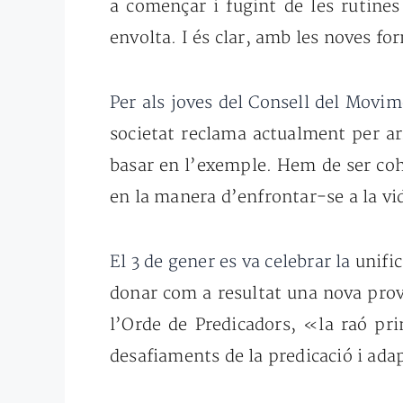
a començar
i fugint de les rutin
envolta. I
és clar, amb les noves fo
Per als joves del Consell del Movi
societat reclama
actualment per arr
basar en
l’exemple. Hem de ser c
en
la manera d’enfrontar-se a la vi
El 3 de gener es va celebrar la
unifi
donar com a resultat
una nova prov
l’Orde de
Predicadors, «la raó pr
desafiaments
de la predicació i
adap