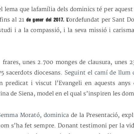
el lema que lafamília dels dominics té per aquest
fins al 21
ordefundat per Sant D
de gener del 2017. L’
estudi i a la compassió, i la seva missió i caris
 frares,
unes 2.700 monges de
clausura, unes 
275
sacerdots diocesans.
Seguint el camí de llum 
an predicat
i viscut l’Evangeli en aquests anys
rina
de Siena, model en el qual s’inspiren
les dom
Gemma Morató, dominica
de la Presentació, expl
 com s’ha fet sempre. Donant
testimoni per la vi