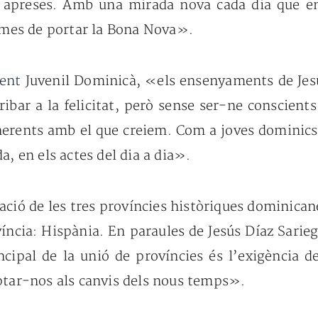
es apreses. Amb
una mirada nova cada dia que e
rmes de portar
la Bona Nova».
ment
Juvenil Dominicà, «els ensenyaments
de Je
ibar a la felicitat,
però sense ser-ne conscients
oherents amb
el que creiem. Com a joves dominic
da, en
els actes del dia a dia».
cació de les tres províncies
històriques dominican
íncia: Hispània.
En paraules de Jesús Díaz
Sarieg
incipal
de la unió de províncies
és l’exigència d
tar-nos als canvis dels
nous temps».