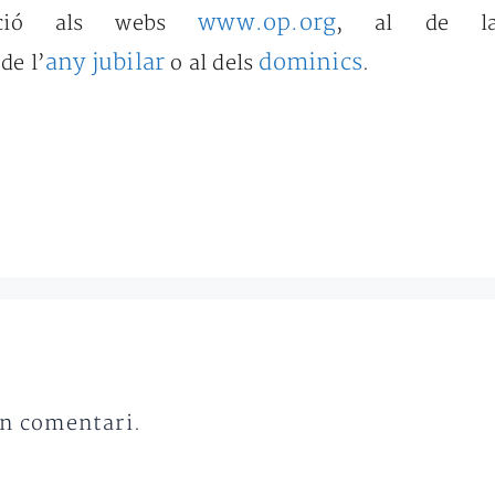
www.op.org
ció als webs
,
al de la n
any jubilar
dominics
 de l’
o al dels
.
un comentari.