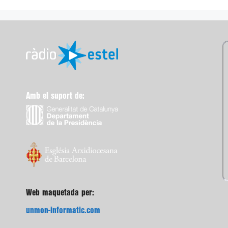
Amb el suport de:
Web maquetada per:
unmon-informatic.com