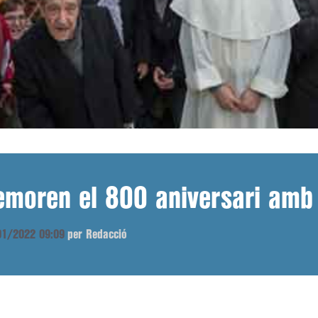
moren el 800 aniversari amb 
/01/2022 09:09
per Redacció