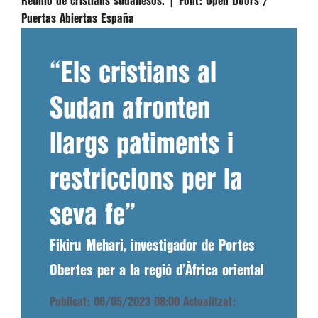
Reunió de cristians sudanesos. |
Font:
Open Doors /
Puertas Abiertas España
“Els cristians al
Sudan afronten
llargs patiments i
restriccions per la
seva fe”
Fikiru Mehari, investigador de Portes
Obertes per a la regió d’Àfrica oriental
Publicat: 06/05/2023 08:00
Actualitzat: