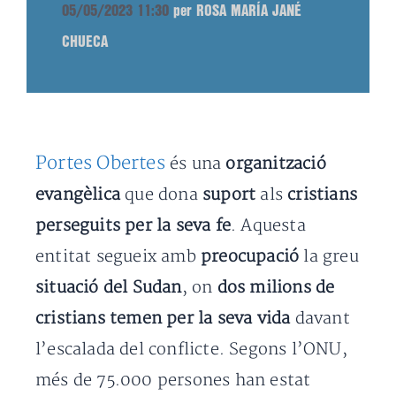
05/05/2023 11:30
per ROSA MARÍA JANÉ
CHUECA
Portes Obertes
és una
organització
evangèlica
que dona
suport
als
cristians
perseguits per la seva fe
. Aquesta
entitat segueix amb
preocupació
la greu
situació del Sudan
, on
dos milions de
cristians temen per la seva vida
davant
l’escalada del conflicte. Segons l’ONU,
més de 75.000 persones han estat