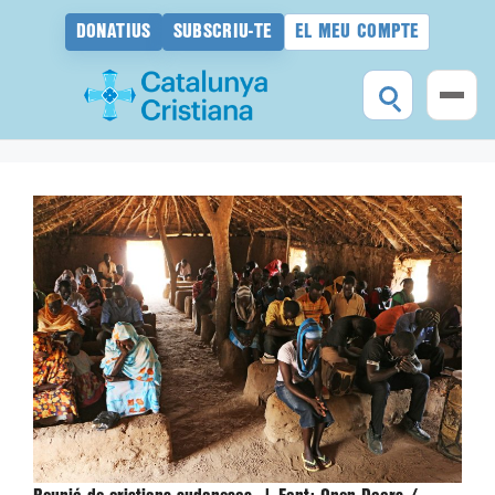
DONATIUS
SUBSCRIU-TE
EL MEU COMPTE
Vés
al
contingut