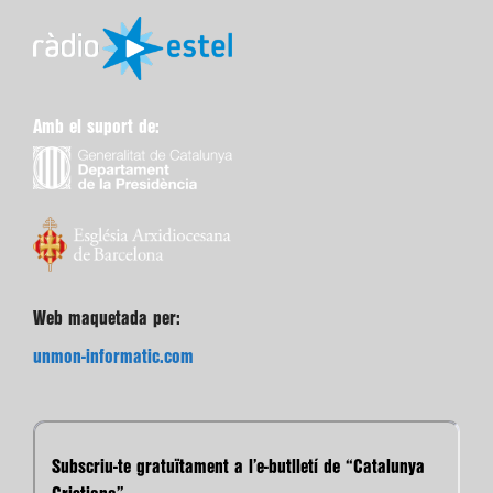
Amb el suport de:
Web maquetada per:
unmon-informatic.com
Subscriu-te gratuïtament a l’e-butlletí de “Catalunya