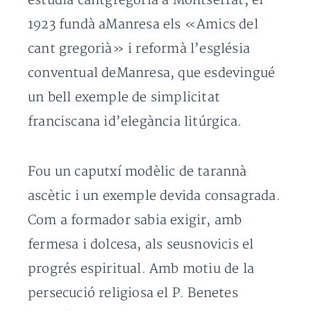
estudià cantgregorià a Montserrat, el
1923
fundà aManresa els «Amics del
cant gregorià» i reformà l’església
conventual deManresa, que esdevingué
un bell exemple de simplicitat
franciscana id’elegància litúrgica.
Fou un caputxí modèlic de tarannà
ascètic i un exemple devida consagrada.
Com a formador sabia exigir, amb
fermesa i dolcesa, als seusnovicis el
progrés espiritual. Amb motiu de la
persecució religiosa el P. Benetes