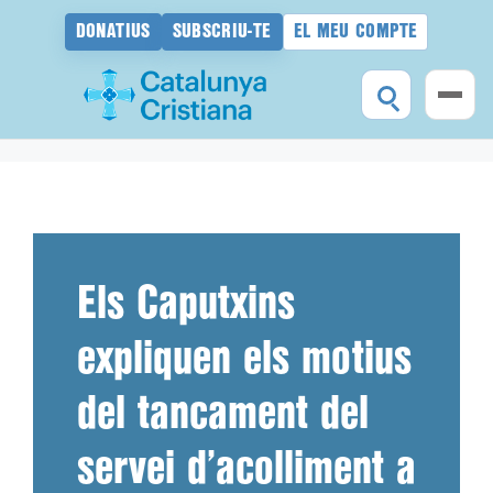
DONATIUS
SUBSCRIU-TE
EL MEU COMPTE
Vés
al
contingut
Els Caputxins
expliquen els motius
del tancament del
servei d’acolliment a