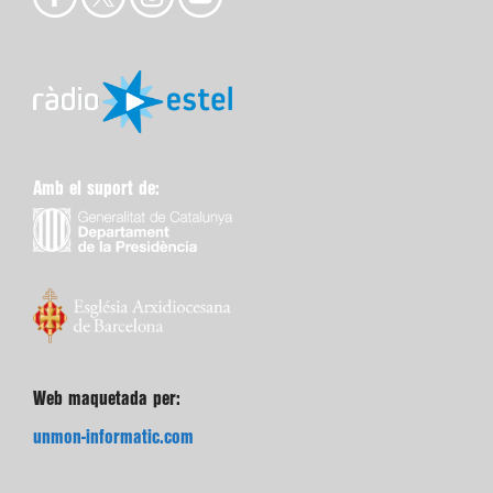
Amb el suport de:
Web maquetada per:
unmon-informatic.com