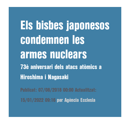
Els bisbes japonesos
condemnen les
armes nuclears
73è aniversari dels atacs atòmics a
Hiroshima i Nagasaki
Publicat: 07/08/2018 00:00
Actualitzat:
15/01/2022 09:16
per Agència Ecclesia