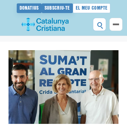
DONATIUS
SUBSCRIU-TE
EL MEU COMPTE
Vés
al
contingut