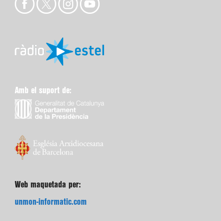
Amb el suport de:
Web maquetada per:
unmon-informatic.com