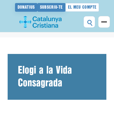
DONATIUS
SUBSCRIU-TE
EL MEU COMPTE
Vés
al
contingut
Elogi a la Vida
Consagrada