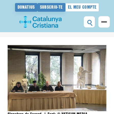
DONATIUS
SUBSCRIU-TE
EL MEU COMPTE
Vés
al
contingut