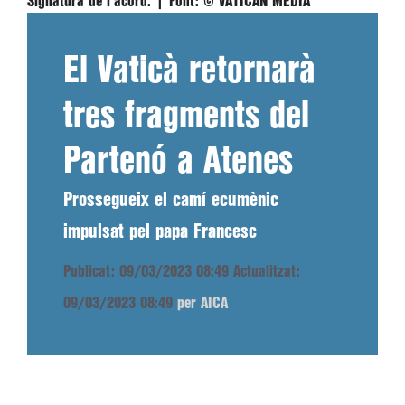
Signatura de l'acord. |
Font:
© VATICAN MEDIA
El Vaticà retornarà
tres fragments del
Partenó a Atenes
Prossegueix el camí ecumènic
impulsat pel papa Francesc
Publicat: 09/03/2023 08:49
Actualitzat:
09/03/2023 08:49
per AICA