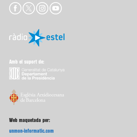
Amb el suport de:
Web maquetada per:
unmon-informatic.com