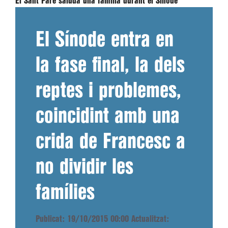
El Sant Pare saluda una família durant el Sínode
El Sínode entra en
la fase final, la dels
reptes i problemes,
coincidint amb una
crida de Francesc a
no dividir les
famílies
Publicat: 19/10/2015 00:00
Actualitzat: