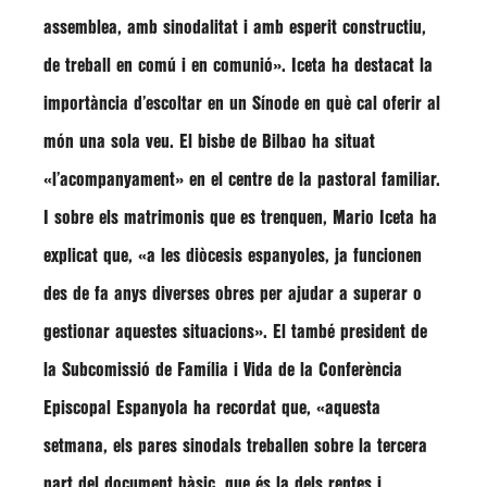
assemblea, amb sinodalitat i amb esperit constructiu,
de treball en comú i en comunió»
.
Iceta
ha destacat la
importància d’escoltar en un Sínode en què cal oferir al
món una sola veu. El bisbe de Bilbao ha situat
«l’acompanyament»
en el centre de la pastoral familiar.
I sobre els matrimonis que es trenquen,
Mario Iceta
ha
explicat que,
«a les diòcesis espanyoles, ja funcionen
des de fa anys diverses obres per ajudar a superar o
gestionar aquestes situacions»
. El també president de
la Subcomissió de Família i Vida de la Conferència
Episcopal Espanyola ha recordat que,
«aquesta
setmana, els pares sinodals treballen sobre la tercera
part del document bàsic, que és la dels reptes i