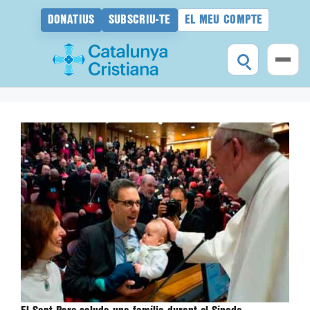
DONATIUS
SUBSCRIU-TE
EL MEU COMPTE
Vés
al
contingut