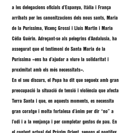
a les delegacions oficials d’Espanya, Itàlia i França
arribats per les canonitzacions dels nous sants,
Maria
de la Puríssima, Vicenç Grossi
i
Lluís Martin
i
Maria
Cèlia Guérin
. Adreçant-se als pelegrins d’Andalusia, ha
assegurat que el testimoni de Santa Maria de la
Puríssima
«ens ha d’ajudar a viure la solidaritat i
proximitat amb els més necessitats»
.
En el seu discurs, el Papa ha dit que segueix amb gran
preocupació la situació de tensió i violència que afecta
Terra Santa i que, en aquests moments, es necessita
gran coratge i molta fortalesa d’ànim per dir
“no”
a
l’odi i a la venjança i per completar gestos de pau. En
el context actual del Pròxim Orient, segons el pontífex,