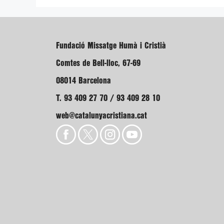
Fundació Missatge Humà i Cristià
Comtes de Bell-lloc, 67-69
08014 Barcelona
T. 93 409 27 70 / 93 409 28 10
web@catalunyacristiana.cat