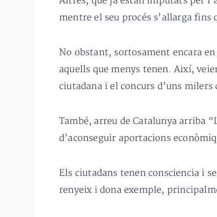
Altres, que ja estan imputats per l’
mentre el seu procés s’allarga fins 
No obstant, sortosament encara en e
aquells que menys tenen. Així, veie
ciutadana i el concurs d’uns miler
També, arreu de Catalunya arriba “L
d’aconseguir aportacions econòmique
Els ciutadans tenen consciencia i s
renyeix i dona exemple, principalm