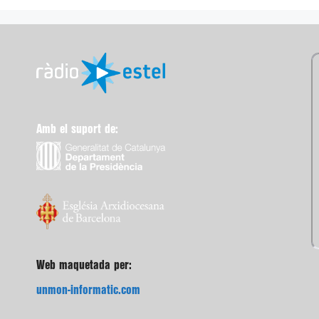
Amb el suport de:
Web maquetada per:
unmon-informatic.com