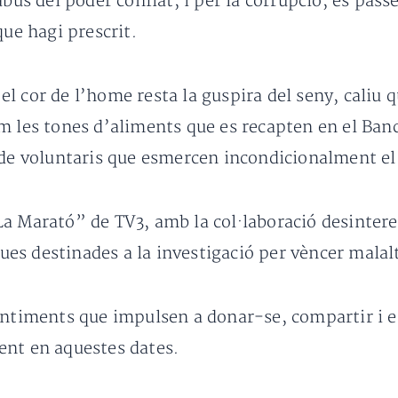
abús del poder confiat, i per la corrupció, es pas
que hagi prescrit.
l cor de l’home resta la guspira del seny, caliu q
m les tones d’aliments que es recapten en el Ban
s de voluntaris que esmercen incondicionalment e
a Marató” de TV3, amb la col·laboració desinteres
s destinades a la investigació per vèncer malalt
entiments que impulsen a donar-se, compartir i e
ent en aquestes dates.