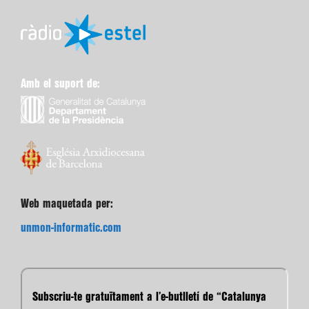
Amb el suport de:
Web maquetada per:
unmon-informatic.com
Subscriu-te gratuïtament a l’e-butlletí de “Catalunya