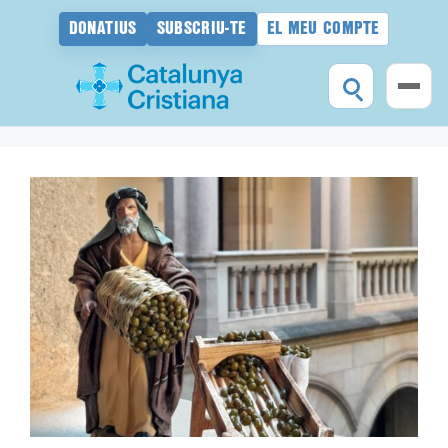
DONATIUS
SUBSCRIU-TE
EL MEU COMPTE
Vés
al
contingut