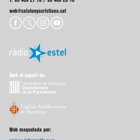
T. 93 409 27 70 / 93 409 28 10
web@catalunyacristiana.cat
Amb el suport de:
Web maquetada per: