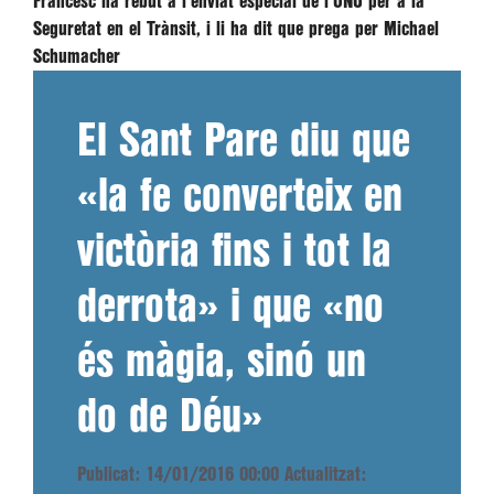
Francesc ha rebut a l'enviat especial de l'ONU per a la
Seguretat en el Trànsit, i li ha dit que prega per Michael
Schumacher
El Sant Pare diu que
«la fe converteix en
victòria fins i tot la
derrota» i que «no
és màgia, sinó un
do de Déu»
Publicat: 14/01/2016 00:00
Actualitzat: