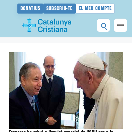
DONATIUS
SUBSCRIU-TE
EL MEU COMPTE
Vés
al
contingut