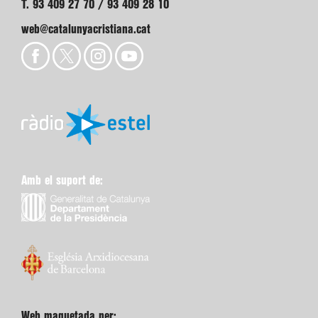
T. 93 409 27 70 / 93 409 28 10
web@catalunyacristiana.cat
Amb el suport de:
Web maquetada per: