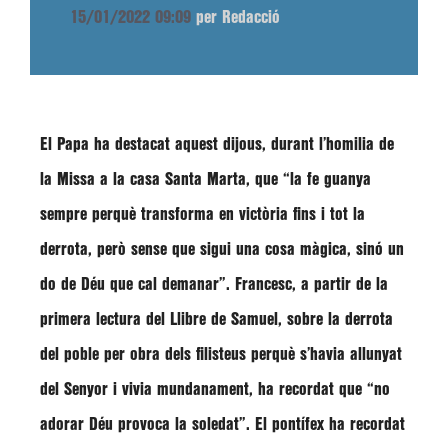
15/01/2022 09:09
per Redacció
El Papa ha destacat aquest dijous, durant l’homilia de
la Missa a la casa Santa Marta, que
“la fe guanya
sempre perquè transforma en victòria fins i tot la
derrota, però sense que sigui una cosa màgica, sinó un
do de Déu que cal demanar”
.
Francesc
, a partir de la
primera lectura del Llibre de Samuel, sobre la derrota
del poble per obra dels filisteus perquè s’havia allunyat
del Senyor i vivia mundanament, ha recordat que
“no
adorar Déu provoca la soledat”
. El pontífex ha recordat