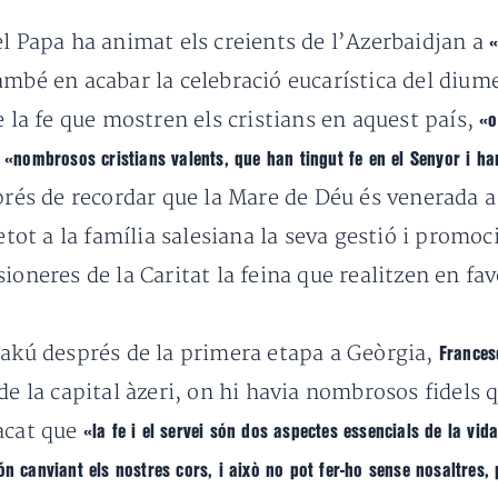
el Papa ha animat els creients de l’Azerbaidjan a
«
també en acabar
la celebració eucarística del dium
e la fe que mostren els cristians en aquest país,
«o
s
«nombrosos
cristians valents, que han tingut fe en el Senyor i ha
prés de recordar que la Mare de Déu és venerada a 
etot a la família salesiana la seva gestió i promoc
sioneres de la Caritat la feina que realitzen en fa
Bakú després de la primera etapa a Geòrgia,
France
 de la
capital àzeri, on hi havia nombrosos fidels
tacat que
«la fe i el servei són dos aspectes essencials de la vid
n canviant els nostres cors, i això no pot fer-ho sense nosaltres,