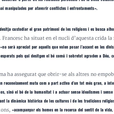
ai manipulades per afavorir conflictes i enfrontaments».
esitja custodiar el gran patrimoni de les religions i es busca al
. Francesc ha situat en el nucli d’aquesta crida l
a 
e
«no serà apreciat per aquells que volen posar l’accent en les divis
 esperats pels qui desitgen el bé comú i sobretot agraden a Déu, 
a ha assegurat que obrir-se als altres no empobr
n reconeixement mutu com a part activa d’un tot més gran, a inter
os, sinó el bé de la humanitat i
a actuar sense idealismes i sense 
nt la dinàmica històrica de les cultures i de les tradicions religi
gions,
«acompanyar els homes en la recerca del sentit de la vida, 