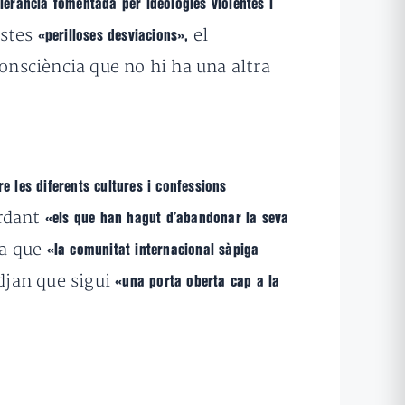
olerància fomentada per ideologies violentes i
estes
el
«perilloses desviacions»,
consciència que no hi ha una altra
e les diferents cultures i confessions
ordant
«els que han hagut d’abandonar la seva
ça que
«la comunitat internacional sàpiga
djan que sigui
«una porta oberta cap a la