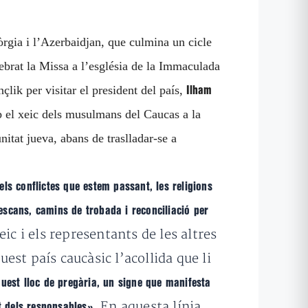
òrgia i l’Azerbaidjan, que culmina un cicle
lebrat la Missa a l’església de la Immaculada
lik per visitar el president del país,
Ilham
b el xeic dels musulmans del Caucas a la
itat jueva, abans de traslladar-se a
dels conflictes que estem passant, les religions
scans, camins de trobada i reconciliació per
ic i els representants de les altres
uest país caucàsic l’acollida que li
uest lloc de pregària, un signe que manifesta
. En aquesta línia,
t dels responsables»