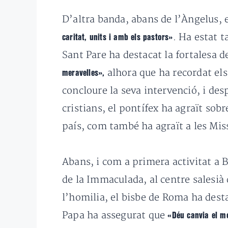
D’altra banda, abans de l’Àngelus, 
. Ha estat 
caritat, units i amb els pastors»
Sant Pare ha destacat la fortalesa d
alhora que ha recordat el
meravelles»,
concloure la seva intervenció, i des
cristians, el pontífex ha agraït sobr
país, com també
ha agraït a les Mis
Abans, i com a primera activitat a 
de la Immaculada, al centre salesià
l’homilia, el bisbe de Roma ha des
Papa ha assegurat que
«Déu canvia el mó