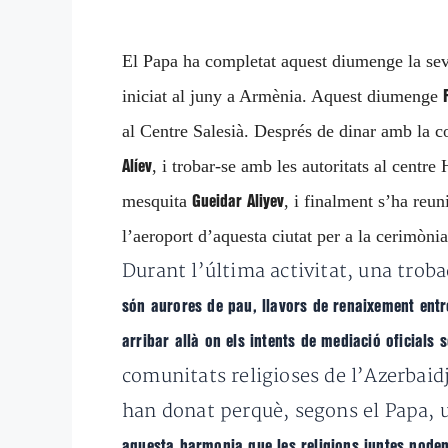
El Papa ha completat aquest diumenge la seva
iniciat al juny a Armènia. Aquest diumenge
al Centre Salesià. Després de dinar amb la co
, i trobar-se amb les autoritats al cent
Alíev
mesquita
, i finalment s’ha reu
Gueidar Aliyev
l’aeroport d’aquesta ciutat per a la cerimòni
Durant l’última activitat, una troba
són aurores de pau, llavors de renaixement entr
arribar allà on els intents de mediació oficials
comunitats religioses de l’Azerbaidj
han donat perquè, segons el Papa, 
aquesta harmonia que les religions juntes poden 