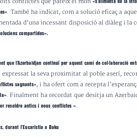
olts conflictes que pateix el món
«s’alimenta de la int
. També ha indicat, com a solució eficaç a aqu
res»
entada d’una incessant disposició al diàleg i la 
solucions compartides».
nt que l’Azerbaidjan continuï per aquest camí de col·laboració entr
expressat la seva proximitat al poble aserí, rec
, i ha ofert com a recepta
l’esperan
nflictes sagnants»
. Finalment ha recordat que desitja un Azerbai
uda»
.
er resoldre antics i nous conflictes «
s, durant l’Eucaristia a Baku