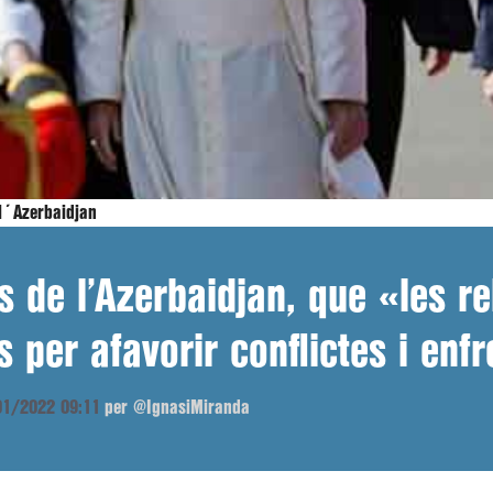
 l´Azerbaidjan
s de l’Azerbaidjan, que «les r
 per afavorir conflictes i enf
/01/2022 09:11
per @IgnasiMiranda