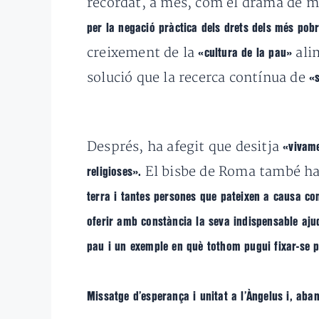
recordat, a més, com el drama de m
per la negació pràctica dels drets dels més pob
creixement de
la
alim
«cultura de la pau»
solució que la recerca contínua de
«
Després,
ha afegit que desitja
«vivame
El bisbe de Roma també ha 
religioses».
terra i tantes persones que pateixen a causa co
oferir amb constància la seva indispensable aj
pau i un exemple en
què tothom pugui fixar-se p
Missatge d’esperança i unitat a l’Àngelus i, aban