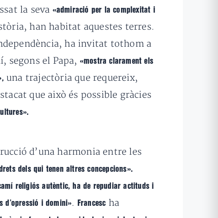
ssat la seva
«admiració per la complexitat i
istòria, han habitat aquestes terres.
 independència, ha invitat tothom a
í, segons el Papa,
«mostra clarament els
una trajectòria que requereix,
»,
estacat que això és possible gràcies
ultures».
trucció d’una harmonia entre les
rets dels qui tenen altres concepcions».
amí religiós autèntic, ha de repudiar actituds i
.
ha
s d’opressió i domini»
Francesc