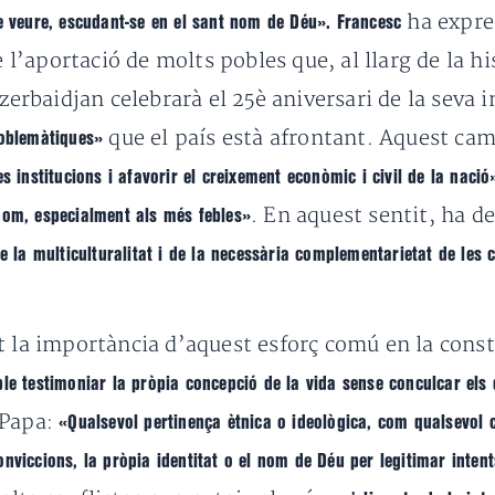
ha expre
de veure, escudant-se en el sant nom de Déu». Francesc
e l’aportació de molts pobles que, al llarg de la h
Azerbaidjan celebrarà el 25è aniversari de la seva
que el país està afrontant.
Aquest cam
blemàtiques»
s institucions i afavorir el creixement econòmic i civil de la nació
. En aquest sentit, ha d
hom, especialment als més febles»
e la multiculturalitat i de la necessària complementarietat de les c
t la importància d’aquest esforç comú en la cons
e testimoniar la pròpia concepció de la vida sense conculcar els d
 Papa:
«Qualsevol pertinença ètnica o ideològica, com qualsevol c
nviccions, la pròpia identitat o el nom de Déu per legitimar intent