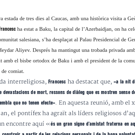
 estada de tres dies al Caucas, amb una històrica visita a Ge
ha estat a Baku, la capital de l’Azerbaidjan, on ha ce
Francesc
munitat salesiana, s’ha desplaçat al Palau Presidencial de Genç
re Heydar Aliyev. Després ha mantingut una trobada privada am
nit amb el bisbe ortodox de Baku i amb el president de la comun
a de comiat.
da interreligiosa,
ha destacat que,
Francesc
«a la nit 
e devastacions de mort, ressons de diàleg que es mostren sense de
. En aquesta reunió, amb el xe
 sembla que no tenen
efecte»
an, el pontífex ha agraït
als líders religiosos d’aq
un encontre aquí «
és un gran signe d’amistat fraterna en
aq
construir a partir de les relacions personals i de la bona volunta