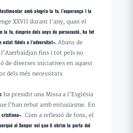
testimoniar amb alegria la fe, l’esperança i la
enge XXVII durant l’any, quan el
n la fe, després dels anys de persecució, ha fet
Abans de
n estat fidels a l’adversitat».
l’Azerbaidjan fins i tot pels no
ió de diverses iniciatives en aquest
vor dels més necessitats.
ha presidit una Missa a l’Església
sc
 que l’han rebut amb entusiasme. En
. Com a reflexió de fons, el
a cristiana»
 perquè el
Senyor vol que li obrim la porta del