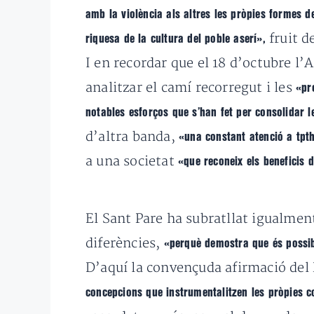
amb la violència als altres les pròpies formes 
fruit d
riquesa de la cultura del poble aserí»,
I en recordar que el 18 d’octubre l’
analitzar el camí recorregut i les
«pro
notables esforços que s’han fet per consolidar le
d’altra banda,
«una constant atenció a tpt
a una societat
«que reconeix els beneficis d
El Sant Pare ha subratllat igualmen
diferències,
«perquè demostra que és possibl
D’aquí la convençuda afirmació del
concepcions que instrumentalitzen les pròpies co