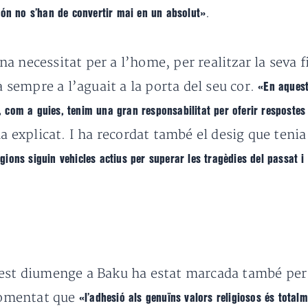
.
món no s’han de convertir mai en un absolut»
una necessitat per a l’home, per realitzar la seva f
à sempre a l’aguait a la porta del seu cor.
«En aquest
s, com a guies, tenim una gran responsabilitat per oferir respostes
ha explicat. I ha recordat també el desig que tenia
gions siguin vehicles actius per superar les tragèdies del passat i 
uest diumenge a Baku ha estat marcada també per 
 comentat que
«l’adhesió als genuïns valors religiosos és total