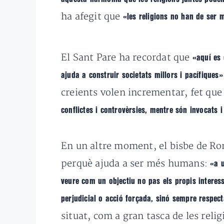
ha afegit que
«les religions no han de ser m
El Sant Pare ha recordat que
«aquí es d
ajuda a construir societats millors i pacífiques»
creients volen incrementar, fet qu
conflictes i controvèrsies, mentre
són invocats i
En un altre moment, el bisbe de Rom
perquè ajuda a ser més humans:
«a u
veure com un objectiu no pas els propis interess
perjudicial o acció forçada, sinó sempre respecta
situat, com a gran tasca de les reli