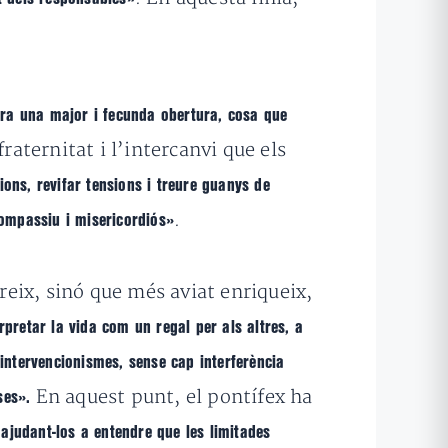
hora una major i fecunda obertura, cosa que
fraternitat i l’intercanvi que els
ions, revifar tensions i treure guanys de
.
compassiu i misericordiós»
eix, sinó que més aviat enriqueix,
pretar la vida com un regal per als altres,
a
intervencionismes, sense cap interferència
En aquest punt, el pontífex ha
oses».
ajudant-los a entendre que les limitades