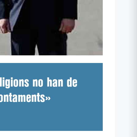
eligions no han de
rontaments»