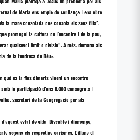
quan Maria planteja a Jesús un problema per als
ternal de Maria ens omple de confiança i ens obre
és la mare consolada que consola els seus fills”
.
 que promogui la cultura de l’encontre i de la pau,
erar qualsevol límit o divisió”
. A més, demana als
gria de la tendresa de Déu»
.
n què es fa fins dimarts vinent un encontre
amb la participació d’uns 6.000 consagrats i
valho
, secretari de la Congregació per als
s d’aquest estat de vida. Dissabte i diumenge,
ts segons els respectius carismes. Dilluns el