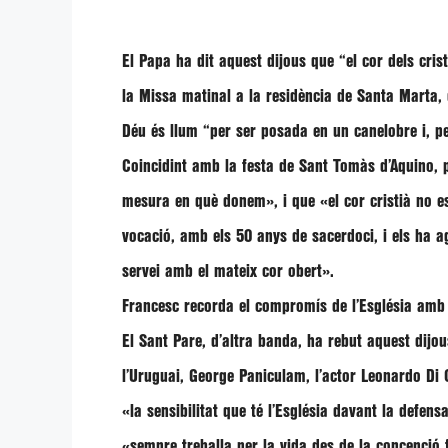
El Papa ha dit aquest dijous que
“el cor dels cris
la Missa matinal a la residència de Santa Marta,
Déu és llum
“per ser posada en un canelobre i, pe
Coincidint amb la festa de Sant Tomàs d’Aquino, pa
mesura en què donem»
, i que
«el cor cristià no 
vocació, amb els 50 anys de sacerdoci, i els ha ag
servei amb el mateix cor obert»
.
Francesc recorda el compromís de l’Església amb 
El Sant Pare, d’altra banda, ha rebut aquest dijou
l’Uruguai,
George Paniculam
, l’actor
Leonardo Di 
«la sensibilitat que té l’Església davant la defens
«sempre treballa per la vida des de la concepció 