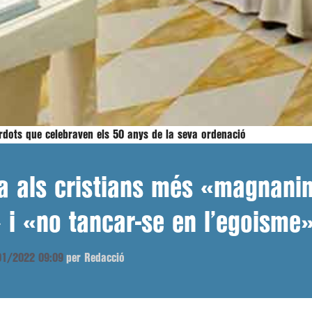
erdots que celebraven els 50 anys de la seva ordenació
a als cristians més «magnanim
 i «no tancar-se en l’egoisme
/01/2022 09:09
per Redacció