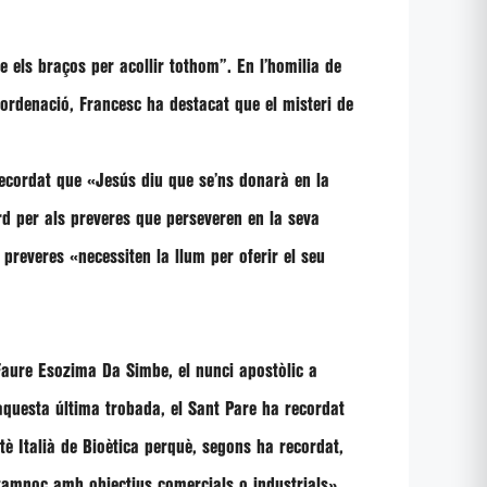
e els braços per acollir tothom”
. En l’homilia de
’ordenació,
Francesc
ha destacat que el misteri de
 recordat que
«Jesús diu que se’ns donarà en la
rd per als preveres que perseveren en la seva
s preveres
«necessiten la llum per oferir el seu
Faure Esozima Da Simbe
, el nunci apostòlic a
 aquesta última trobada, el Sant Pare ha recordat
itè Italià de Bioètica perquè, segons ha recordat,
 tampoc amb objectius comercials o industrials»
.