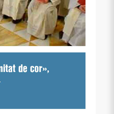
itat de cor»,
»