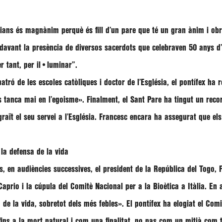
tians és magnànim perquè és fill d’un pare que té un gran ànim i obr
 davant la presència de diversos sacerdots que celebraven 50 anys d
r tant, per il•luminar”
.
tró de les escoles catòliques i doctor de l’Església, el pontífex ha
es tanca mai en l’egoisme»
. Finalment, el Sant Pare ha tingut un reco
raït el seu servei a l’Església.
Francesc
encara ha assegurat que el
la defensa de la vida
s, en audiències successives, el president de la República del Togo,
Caprio
i la cúpula del Comitè Nacional per a la Bioètica a Itàlia. En
a de la vida, sobretot dels més febles»
. El pontífex ha elogiat el Com
fins a la mort natural i com una finalitat, no pas com un mitjà com