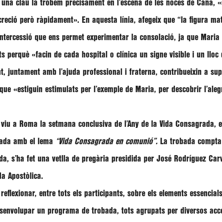
 una clau la trobem precisament en l’escena de les noces de Canà,
«
screció però ràpidament»
. En aquesta línia, afegeix que
“la figura ma
intercessió que ens permet experimentar la consolació, ja que Maria 
nts perquè
«facin de cada hospital o clínica un signe visible i un lloc
nt, juntament amb l’ajuda professional i fraterna, contribueixin a sup
n que
«estiguin estimulats per l’exemple de Maria, per descobrir l’ale
 viu a Roma la setmana conclusiva de l’Any de la Vida Consagrada, e
grada amb el lema
“Vida Consagrada en comunió”.
La trobada compta 
da, s’ha fet una vetlla de pregària presidida per
José Rodríguez Car
da Apostòlica.
flexionar, entre tots els participants, sobre els elements essencial
envolupar un programa de trobada, tots agrupats per diversos accen