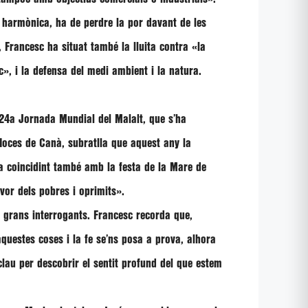
ó harmònica, ha de perdre la por davant de les
t,
Francesc
ha situat també la lluita contra
«la
c»
, i la defensa del medi ambient i la natura.
a 24a Jornada Mundial del Malalt, que s’ha
 Noces de Canà, subratlla que aquest any la
a coincidint també amb la festa de la Mare de
avor dels pobres i oprimits»
.
a grans interrogants.
Francesc
recorda que,
questes coses i la fe se’ns posa a prova, alhora
clau per descobrir el sentit profund del que estem