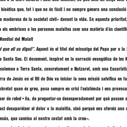
 bioètica que, tot i que no és fàcil i no sempre genera una conclusi
a maduresa de la societat civil»
davant la vida. En aquesta priorita
n els embrions o les persones malaltes com una matèria d’ús científi
Mundial del Malalt
 que ell us digui!”
. Aquest és el títol del missatge del Papa per a l
la Santa Seu. El document, inspirat en la narració evangèlica de les
 solemne a Terra Santa, concretament a Natzaret, amb una Eucaristi
rra de Jesús on el fill de Déu va iniciar la seva missió salvífica en f
obretot quan és greu, posa sempre en crisi l’existència i ens provoc
 ser de rebel•lia, de preguntar-se desesperadament per què passen a
aci desaparèixer el dolor o la malaltia, sinó perquè ens ofereix una 
Jesús, que camina al nostre costat amb la creu»
.