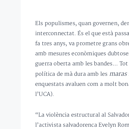
Els populismes, quan governen, dem
interconnectat. És el que està pass
fa tres anys, va prometre grans obr
amb mesures econòmiques dubtoses, co
guerra oberta amb les bandes… Tot i
maras
política de mà dura amb les
enquestats avaluen com a molt bona 
l’UCA).
“La violència estructural al Salvad
l’activista salvadorenca Evelyn Ro