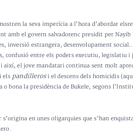
ostren la seva imperícia a l’hora d’abordar elsr
ant amb el govern salvadorenc presidit per Nayib 
es, inversió estrangera, desenvolupament social… i
nfusió entre els poders executiu, legislatiu i ju
 així, el jove mandatari continua sent molt aprec
pandilleros
i els
i el descens dels homicidis (aq
o bona la presidència de Bukele, segons l’Institu
or s’origina en unes oligarquies que s’han enquis
mero.