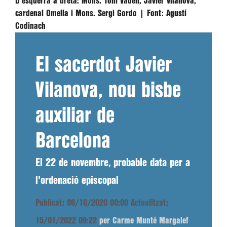
D'esquerra a dreta: Mons. Toni Vadell, Javier Vilanova,
cardenal Omella i Mons. Sergi Gordo |
Font:
Agustí
Codinach
El sacerdot Javier
Vilanova, nou bisbe
auxiliar de
Barcelona
El 22 de novembre, probable data per a
l'ordenació episcopal
Publicat: 06/10/2020 00:00
Actualitzat:
15/01/2022 09:22
per Carme Munté Margalef