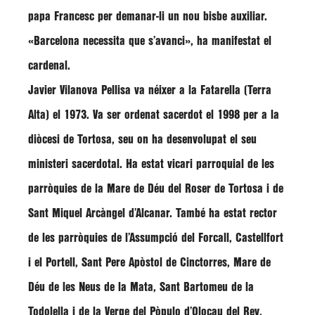
papa Francesc per demanar-li un nou bisbe auxiliar.
«Barcelona necessita que s’avanci»
, ha manifestat el
cardenal.
Javier Vilanova Pellisa va néixer a la Fatarella
(Terra
Alta) el
1973
. Va ser
ordenat sacerdot el 1998 per
a la
diòcesi de
Tortosa
, seu
on ha desenvolupat
el seu
ministeri sacerdotal
. Ha estat vicari parroquial de les
parròquies de la Mare de Déu del Roser de Tortosa i de
Sant Miquel Arcàngel d’Alcanar. També ha estat rector
de les parròquies de l’Assumpció del Forcall, Castellfort
i el Portell, Sant Pere Apòstol de Cinctorres, Mare de
Déu de les Neus de la Mata, Sant Bartomeu de la
Todolella i de la Verge del Pòpulo d’Olocau del Rey,