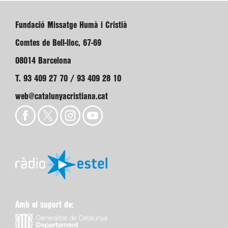
Fundació Missatge Humà i Cristià
Comtes de Bell-lloc, 67-69
08014 Barcelona
T. 93 409 27 70 / 93 409 28 10
web@catalunyacristiana.cat
Amb el suport de: